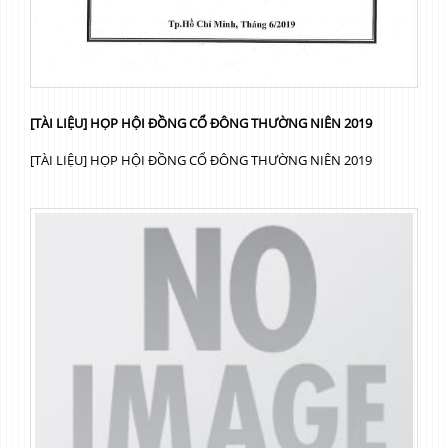
[TÀI LIỆU] HỌP HỘI ĐỒNG CỔ ĐÔNG THƯỜNG NIÊN 2019
[TÀI LIỆU] HỌP HỘI ĐỒNG CỔ ĐÔNG THƯỜNG NIÊN 2019