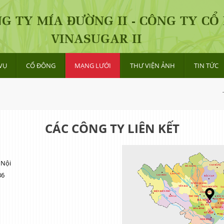
G TY MÍA ĐƯỜNG II - CÔNG TY CỔ
VINASUGAR II
VỤ
CỔ ĐÔNG
MẠNG LƯỚI
THƯ VIỆN ẢNH
TIN TỨC
CÁC CÔNG TY LIÊN KẾT
 Nội
36