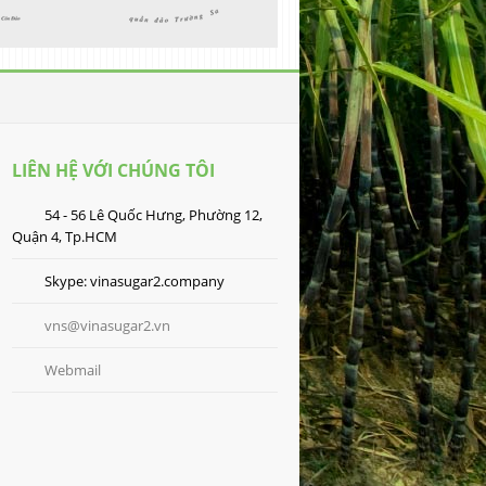
LIÊN HỆ VỚI CHÚNG TÔI
54 - 56 Lê Quốc Hưng, Phường 12,
Quận 4, Tp.HCM
Skype: vinasugar2.company
vns@vinasugar2.vn
Webmail