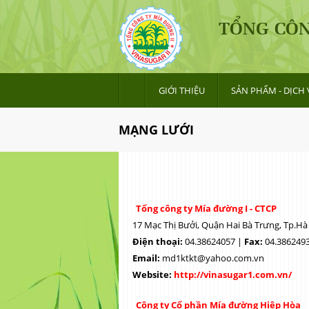
TỔNG CÔN
GIỚI THIỆU
SẢN PHẨM - DỊCH 
MẠNG LƯỚI
Tổng công ty Mía đường I - CTCP
17 Mạc Thị Bưởi, Quận Hai Bà Trưng, Tp.Hà
Điện thoại:
04.38624057 |
Fax:
04.386249
Email:
md1ktkt@yahoo.com.vn
Website:
http://vinasugar1.com.vn/
Công ty Cổ phần Mía đường Hiệp Hòa