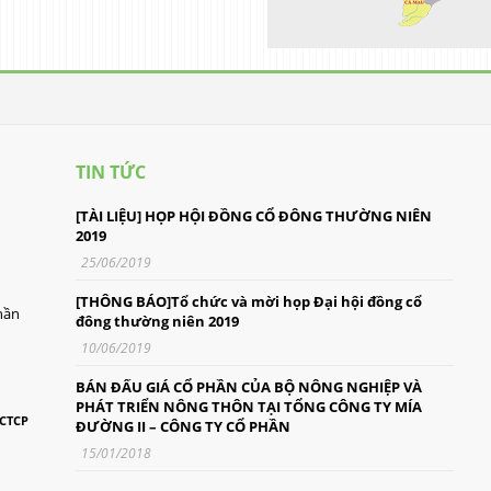
TIN TỨC
[TÀI LIỆU] HỌP HỘI ĐỒNG CỔ ĐÔNG THƯỜNG NIÊN
2019
25/06/2019
[THÔNG BÁO]Tổ chức và mời họp Đại hội đồng cổ
hần
đông thường niên 2019
10/06/2019
BÁN ĐẤU GIÁ CỔ PHẦN CỦA BỘ NÔNG NGHIỆP VÀ
PHÁT TRIỂN NÔNG THÔN TẠI TỔNG CÔNG TY MÍA
-CTCP
ĐƯỜNG II – CÔNG TY CỔ PHẦN
15/01/2018