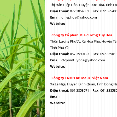
Thị trấn Hiệp Hòa, Huyện Đức Hòa, Tỉnh L
Điện thoại:
072.3854051 |
Fax:
072.38540
Email:
dhiephoa@yahoo.com
Website:
Công ty Cổ phần Mía đường Tuy Hòa
Thôn Lương Phước, Xã Hòa Phú, Huyện Tâ
Tỉnh Phú Yên
Điện thoại:
057.3590123 |
Fax:
057.35901
Email:
ctcpmdtuyhoa@yahoo.com
Website:
Công ty TNHH AB Mauri Việt Nam
Xã La Ngà, Huyện Định Quán, Tỉnh Đồng Na
Điện thoại:
061.3853071 |
Fax:
061.33853
Email:
Website: