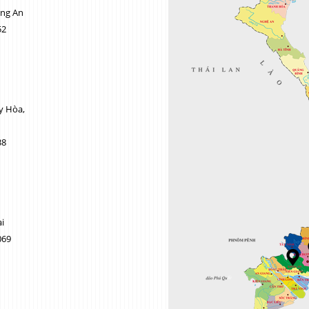
ong An
52
y Hòa,
38
i
069