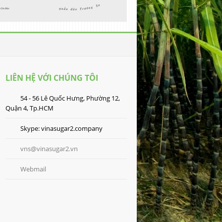
LIÊN HỆ VỚI CHÚNG TÔI
54 - 56 Lê Quốc Hưng, Phường 12,
Quận 4, Tp.HCM
Skype: vinasugar2.company
vns@vinasugar2.vn
Webmail