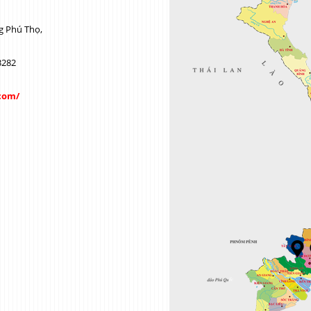
g Phú Thọ,
3282
com/