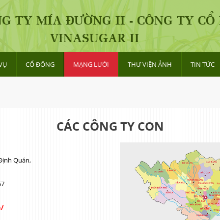
G TY MÍA ĐƯỜNG II - CÔNG TY CỔ
VINASUGAR II
VỤ
CỔ ĐÔNG
MẠNG LƯỚI
THƯ VIỆN ẢNH
TIN TỨC
CÁC CÔNG TY CON
 Định Quán,
57
/