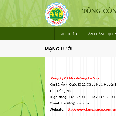
TỔNG CÔN
GIỚI THIỆU
SẢN PHẨM - DỊCH 
MẠNG LƯỚI
Công ty CP Mía đường La Ngà
Km 35, Ấp 4, Quốc lộ 20, Xã La Ngà, Huyện
Tỉnh Đồng Nai
Điện thoại:
061.3853055 |
Fax:
061.38530
Email:
lnsc910@hcm.vnn.vn
Website:
http://www.langasuco.com.vn