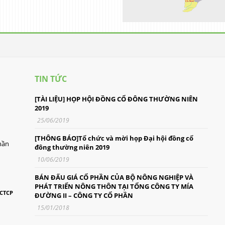
TIN TỨC
[TÀI LIỆU] HỌP HỘI ĐỒNG CỔ ĐÔNG THƯỜNG NIÊN
2019
25/06/2019
[THÔNG BÁO]Tổ chức và mời họp Đại hội đồng cổ
hần
đông thường niên 2019
10/06/2019
BÁN ĐẤU GIÁ CỔ PHẦN CỦA BỘ NÔNG NGHIỆP VÀ
PHÁT TRIỂN NÔNG THÔN TẠI TỔNG CÔNG TY MÍA
-CTCP
ĐƯỜNG II – CÔNG TY CỔ PHẦN
15/01/2018