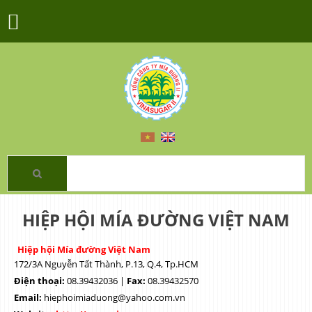
HIỆP HỘI MÍA ĐƯỜNG VIỆT NAM
Hiệp hội Mía đường Việt Nam
172/3A Nguyễn Tất Thành, P.13, Q.4, Tp.HCM
Điện thoại:
08.39432036 |
Fax:
08.39432570
Email:
hiephoimiaduong@yahoo.com.vn